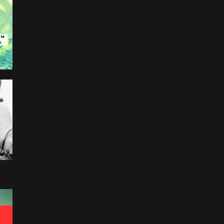
Le Livre de La Jungle,
bientôt au cinéma!
28 Décembre 2013
Nomination aux On Stage
Awards 2013
28 Décembre 2013