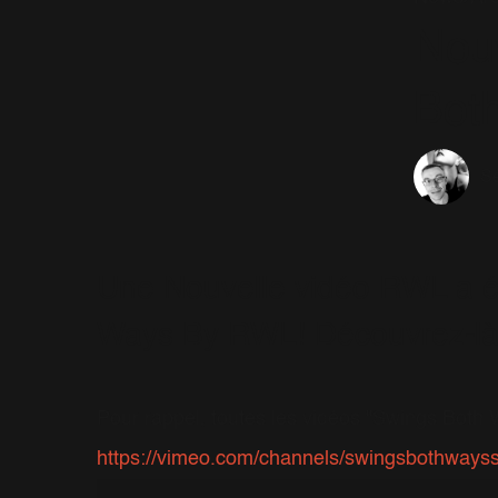
Nou
Bot
Sé
Une Nouvelle vidéo RWL a ét
Ways By RWL! Découvrez-là 
Pour rappel, toutes les vidéos "Swings Both W
https://vimeo.com/channels/swingsbothwayss