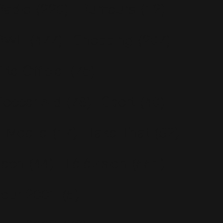
Radio
(220)
Rumeurs
(12)
RWL
(477)
Shopping
(207)
ite Officiel
(75)
Soccer Aid
(76)
Sport
(40)
T-Mobile
(17)
Take That
(82)
Tech
(44)
Télévision
(551)
Tour 2001
(5)