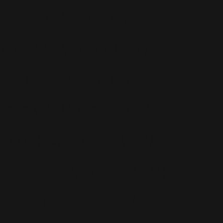
Espace et Aliens
(12)
Famille
(30)
Farrell
(67)
Live
(263)
Live 8
(29)
Mode
(7)
Musique
(110)
Ouch!
(43)
Photos
(297)
Planning
(32)
Potins
(227)
Presse
(272)
Promo
(26)