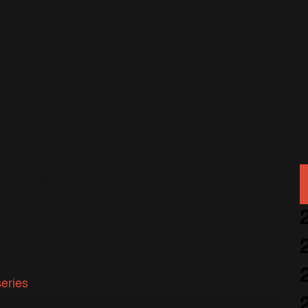
velle Vidéo RWL : Swing
h Ways!
25 Décembre 2013
RWL
1222 Vues
bastien
é mise en ligne : Swings Both
ci-dessous!
ays Series" sont visibles à cette page :
eries