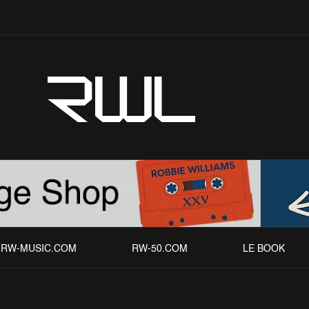
RWL
RW-MUSIC.COM
RW-50.COM
LE BOOK
RWL : Swings Both Ways!
chives
RWL