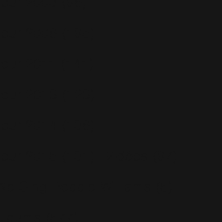
Tour 2003
(96)
Tour 2006
(195)
Tour 2011
(141)
Tour 2013
(123)
Tour 2014
(136)
Tour 2015
(131)
Vidéos
(97)
We Sing Robbie Williams
(5)
Albums
(577)