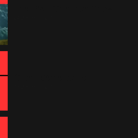
The RWL Chistmas Show!
24 Décembre 2015
S
Clips : 6ème partie
19 Décembre 2015