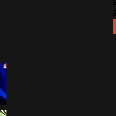
Go Gentle Live @ Les
Inconnus
29 Décembre 2013