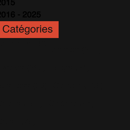
2015
2016 - 2025
Catégories
Animation
(6)
Artistes
(251)
Awards
(265)
Blogs
(24)
Business
(89)
Caritatif
(106)
Charts
(151)
Cinéma
(54)
Crush
(75)