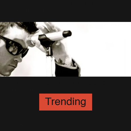
Gabby rejoint les anges
14 Septembre 2015
Retour de la rubrique Concerts
21 Mars 2012
Trending
Mise à Jour Presse
14 Juin 2009