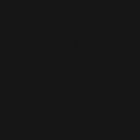
Charts
(151)
Cinéma
(54)
Crush
(75)
Espace et Aliens
(12)
Famille
(30)
Farrell
(67)
Live
(263)
Live 8
(29)
Mode
(7)
Musique
(110)
Ouch!
(43)
Photos
(297)
Planning
(32)
Potins
(227)
Presse
(272)