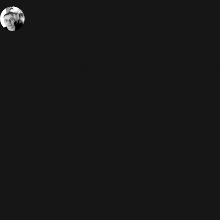
12 Octobre 2006
RWL
991 Vues
Sébastien
Voici les résultats de notre enquête
sur le single
Rudebox
! Ce
sondage a été réalisé auprès de
1900 fans de Robbie ! Près de
40% des fans déclarent aimer
beaucoup la chanson. En
revanche, ils sont plus de 20% à
donner un avis assez négatif sur le