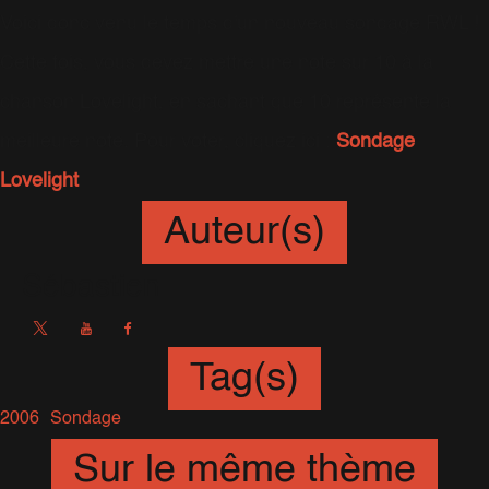
Voici donc venu le temps d'un nouveau sondage RWL !
Cette fois, vous devez mettre une note sur 10 à la
chanson Lovelight, en sachant que 10 représente la
meilleure note. Pour voter, cliquez ici :
Sondage
Lovelight
Auteur(s)
Sébastien
Tag(s)
2006
Sondage
Sur le même thème