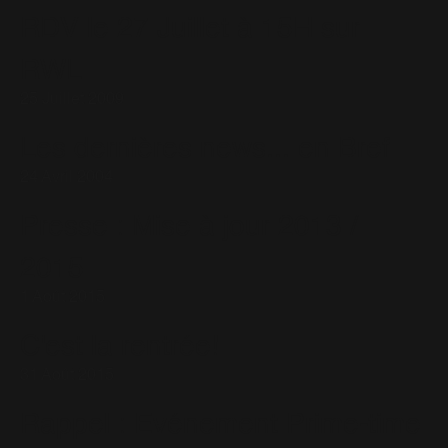
RDV le 27 Juillet à 15H sur
RWL
25 Juillet 2009
Les dernières news... en Bref
24 Avril 2004
Presse : Mise à jour 2013 /
2015
1 Août 2015
C'est la rentrée!
31 Août 2015
Rappel : Evénement Prime-time