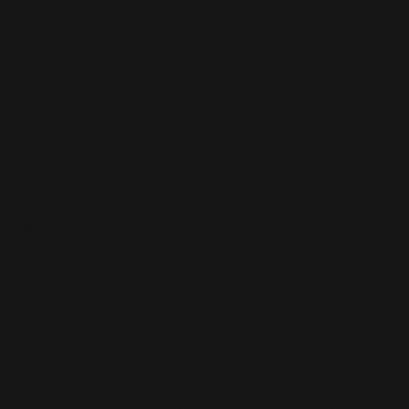
Promo
(26)
Radio
(220)
Rumeurs
(12)
RWL
(477)
Shopping
(207)
Site Officiel
(75)
Soccer Aid
(76)
Sport
(40)
T-Mobile
(17)
Take That
(82)
Tech
(44)
Télévision
(551)
Tour 2001
(5)
Tour 2003
(96)
Tour 2006
(195)
Tour 2011
(141)