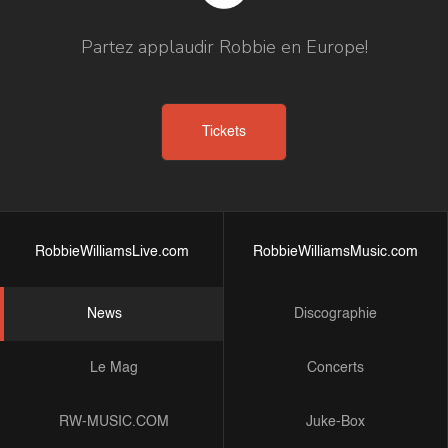
Partez applaudir Robbie en Europe!
Tickets
RobbieWilliamsLive.com
RobbieWilliamsMusic.com
News
Discographie
Le Mag
Concerts
RW-MUSIC.COM
Juke-Box