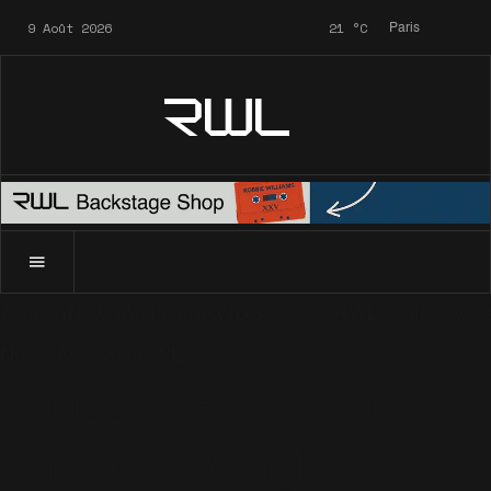
9 Août 2026
21
°C
Paris
RWL
Accueil
News
Archives
RWL
Sondage RWL : votre avis s
News
Archives
RWL
Sondage RWL : votre
avis sur Lovelight