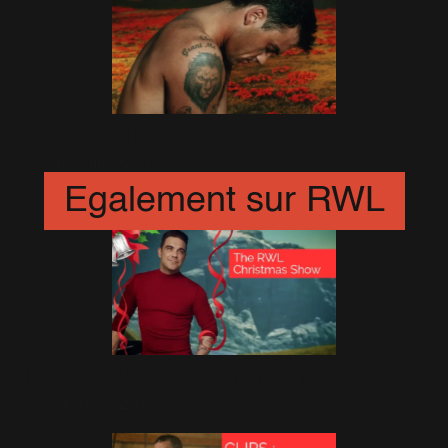
Ile Déserte
10 Septembre 2009
Egalement sur RWL
The RWL Chistmas Show!
24 Décembre 2015