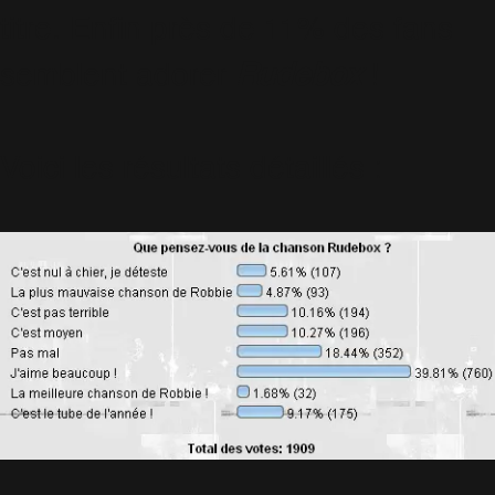
titre. Enfin près de 11% des fans
semblent adorer
Rudebox
!
Voici les résultats détaillés :