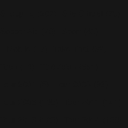
Shopping
(207)
Site Officiel
(75)
Soccer Aid
(76)
Sport
(40)
T-Mobile
(17)
Take That
(82)
Tech
(44)
Télévision
(551)
Tour 2001
(5)
Tour 2003
(96)
Tour 2006
(195)
Tour 2011
(141)
Tour 2013
(123)
Tour 2014
(136)