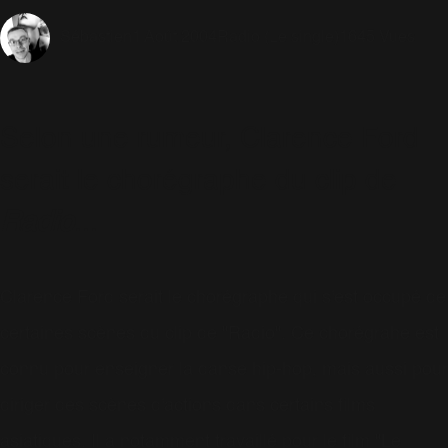
1 Août 2004
Radio (Le single)
1645 Vues
Sébastien
Selon une rumeur, Clarence Ford
serait le chorégraphe du clip de
Radio
...
Clarence Ford serait le chorégraphe qui s'est occupé de
certaines scènes du clip de "Radio". Ce chorégrahe est
connu pour enseigner la danse hip-hop, mais aussi pour
diriger des scènes d'actions dans certains films
asiatiques. Il a notamment travaillé pour le film "Le