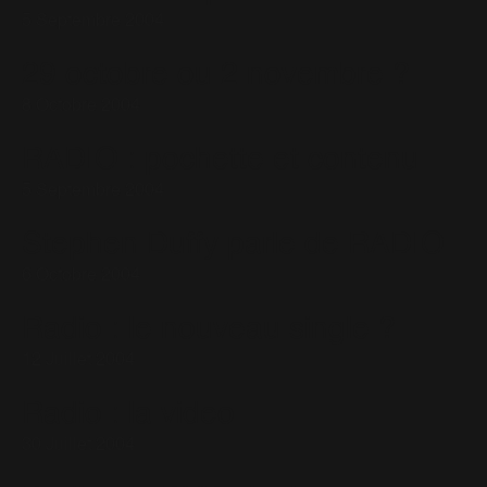
5 Septembre 2004
29 octobre ou 2 novembre ?
8 Octobre 2004
RADIO : pochette et contenu
5 Septembre 2004
Stephen Duffy parle de RADIO
6 Octobre 2004
Radio : le nouveau single ?
12 Juillet 2004
Radio : la video
30 Juillet 2004