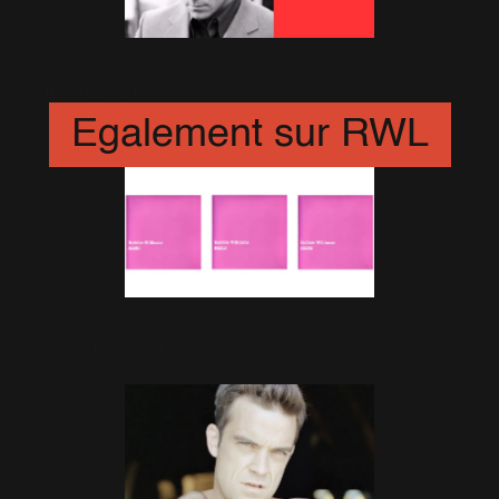
Clips : 5ème partie
7 Novembre 2015
Egalement sur RWL
Concours Radio : les gagnants !
1 Décembre 2004