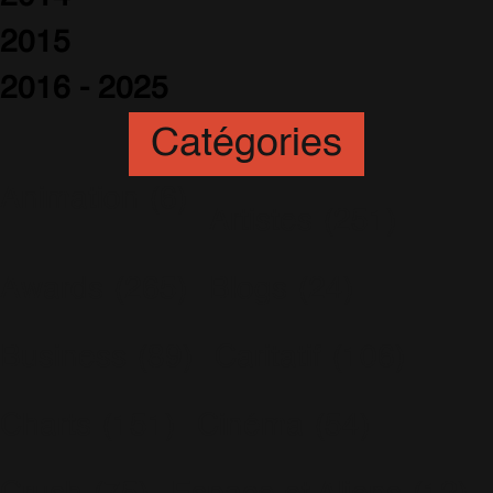
2015
2016 - 2025
Catégories
Animation
(6)
Artistes
(251)
Awards
(265)
Blogs
(24)
Business
(89)
Caritatif
(106)
Charts
(151)
Cinéma
(54)