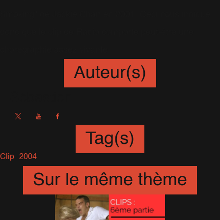
Smoking" de Jackie Chan en 2001. Ceci nous indique
donc que le clip de Radio comporte peut-être une
chorégraphie assez vivante.
Auteur(s)
Sébastien
Tag(s)
Clip
2004
Sur le même thème