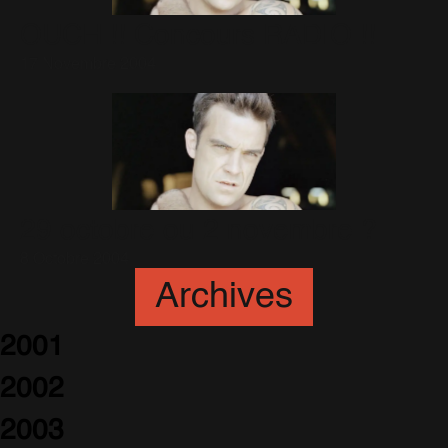
OUCH !! Concours RADIO !!
17 Novembre 2004
29 octobre ou 2 novembre ?
8 Octobre 2004
Archives
2001
2002
2003