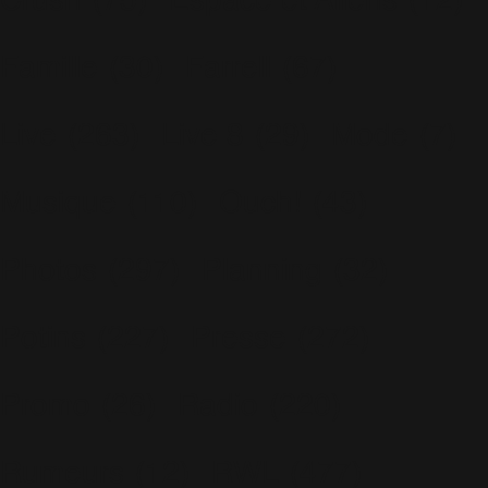
Crush
(75)
Espace et Aliens
(12)
Famille
(30)
Farrell
(67)
Live
(263)
Live 8
(29)
Mode
(7)
Musique
(110)
Ouch!
(43)
Photos
(297)
Planning
(32)
Potins
(227)
Presse
(272)
Promo
(26)
Radio
(220)
Rumeurs
(12)
RWL
(477)