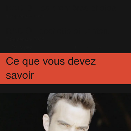
You Know Me
(11)
RADIO : les premières photos !
1 Septembre 2004
RADIO : pochette et contenu
5 Septembre 2004
Partagez
Facebook
X
Pinterest
Ce que vous devez
savoir