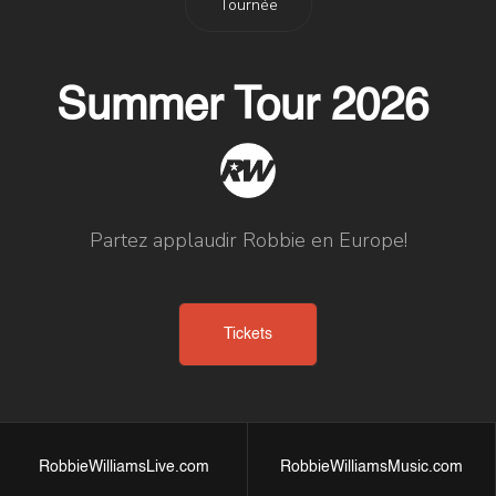
Tournée
Summer Tour 2026
Partez applaudir Robbie en Europe!
Tickets
RobbieWilliamsLive.com
RobbieWilliamsMusic.com