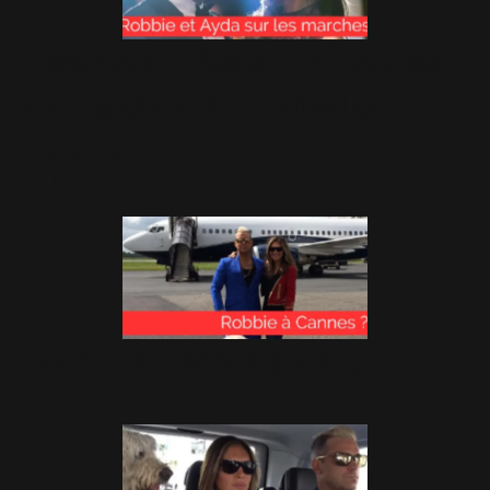
Historique : Robbie et Ayda sur
les marches du Festival de
Cannes!
17 Mai 2015
Robbie à Cannes (Suite)
16 Mai 2015