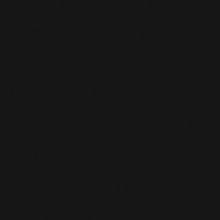
Business
(89)
Caritatif
(106)
Charts
(151)
Cinéma
(54)
Crush
(75)
Espace et Aliens
(12)
Famille
(30)
Farrell
(67)
Live
(263)
Live 8
(29)
Mode
(7)
Musique
(110)
Ouch!
(43)
Photos
(297)
Planning
(32)
Potins
(227)
Presse
(272)