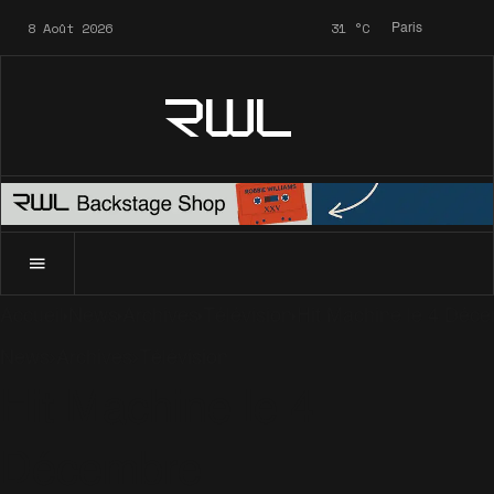
8 Août 2026
31
°C
Paris
RWL
Accueil
News
Archives
Télévision
Hit Machine le 4 Déc
News
Archives
Télévision
Hit Machine le 4
Décembre