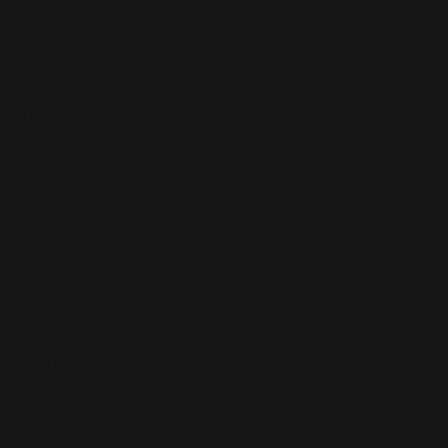
Promo
(26)
Radio
(220)
Rumeurs
(12)
RWL
(477)
Shopping
(207)
Site Officiel
(75)
Soccer Aid
(76)
Sport
(40)
T-Mobile
(17)
Take That
(82)
Tech
(44)
Télévision
(551)
Tour 2001
(5)
Tour 2003
(96)