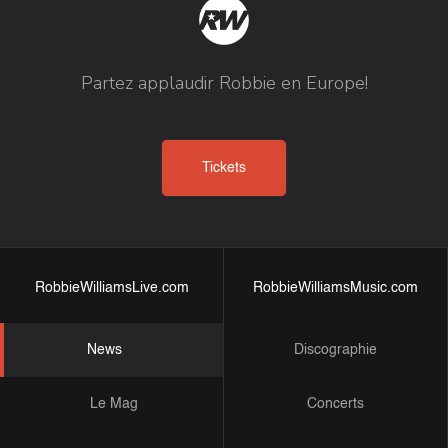
Partez applaudir Robbie en Europe!
Tickets
RobbieWilliamsLive.com
RobbieWilliamsMusic.com
News
Discographie
Le Mag
Concerts