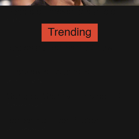
Robbie en présentateur télé !
13 Mai 2005
Trending
Bodies au Benissimo Show
25 Octobre 2009
Interview en Australie
28 Octobre 2012
Gangsta Granny : Photos HD
7 Décembre 2013
Benissimo : Les Photos
28 Novembre 2010