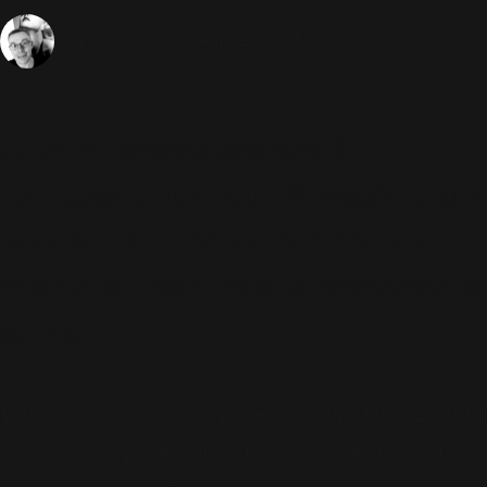
26 Novembre 2002
Télévision
835 Vues
Sébastien
Si vous désirez assister à
l'enregistrement du Hit Machine qui
aura lieu le 4 décembre (Robbie y
chantera
Feel
), voici la démarche à
suivre.
Vous devez réserver des places au 0 826 800 026 (0,15
euros/min) ou par e-mail ( intv@noos.fr) en laissant vos