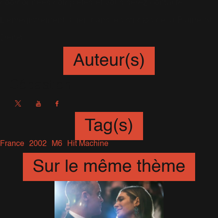
coordonnées complètes et vous serez contacté.
L'enregistrement à lieu dans les studios de la Plaine St
Denis.
Auteur(s)
Sébastien
Tag(s)
France
2002
M6
Hit Machine
Sur le même thème