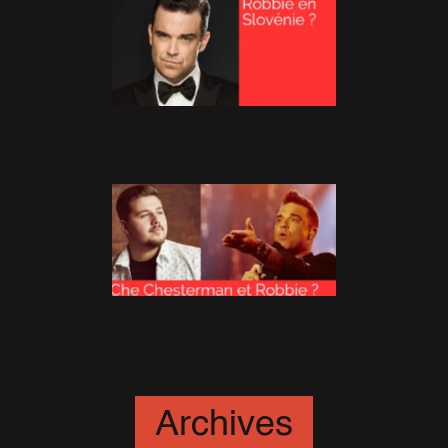
Robbie en Slovénie?
13 Décembre 2015
Che Chesterman et Robbie en
duo à X-Factor?
11 Décembre 2015
Archives