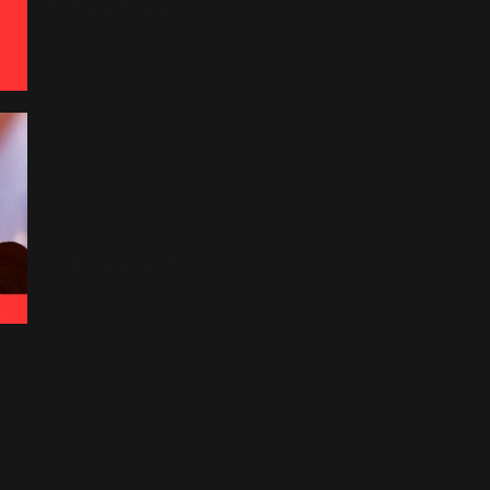
13 Décembre 2015
S
Che Chesterman et Robbie
en duo à X-Factor?
11 Décembre 2015