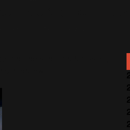
e : Late Night With Luuk
17 Avril 2003
Télévision
768 Vues
bastien
pour enregistrer une émission,
ne interview.