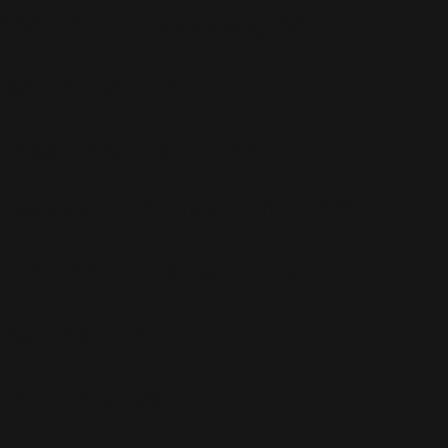
RWL
(477)
Shopping
(207)
ite Officiel
(75)
Soccer Aid
(76)
Sport
(40)
T-Mobile
(17)
Take That
(82)
Tech
(44)
Télévision
(551)
Tour 2001
(5)
Tour 2003
(96)