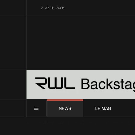
7 Août 2026
NEWS
LE MAG
Accueil
News
Archives
Télévision
Suède : Lat
News
Ar