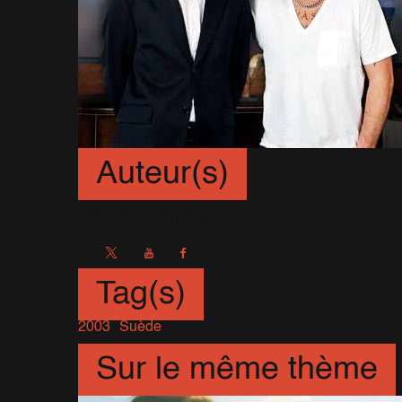
Auteur(s)
Sébastien
Tag(s)
2003
Suède
Sur le même thème