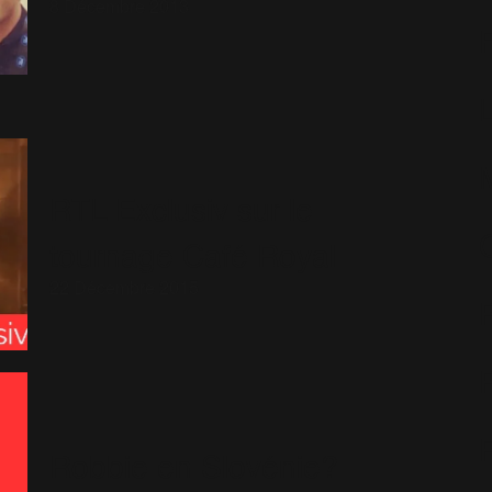
8 Décembre 2013
RTL Exclusiv sur le
tournage Café Royal
22 Décembre 2015
Robbie en Slovénie?