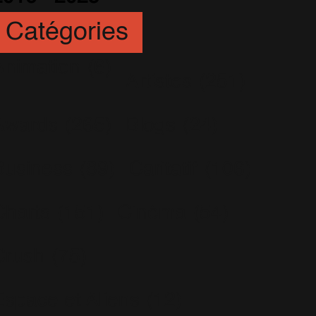
Catégories
Animation
(6)
Artistes
(251)
Awards
(265)
Blogs
(24)
Business
(89)
Caritatif
(106)
Charts
(151)
Cinéma
(54)
Crush
(75)
Espace et Aliens
(12)