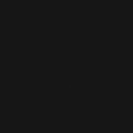
Famille
(30)
Farrell
(67)
Live
(263)
Live 8
(29)
Mode
(7)
Musique
(110)
Ouch!
(43)
Photos
(297)
Planning
(32)
Potins
(227)
Presse
(272)
Promo
(26)
Radio
(220)
Rumeurs
(12)