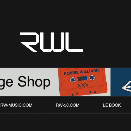
RWL
RW-MUSIC.COM
RW-50.COM
LE BOOK
e Night With Luuk
chives
Télévision