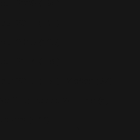
Tour 2006
(195)
Tour 2011
(141)
Tour 2013
(123)
Tour 2014
(136)
Tour 2015
(131)
Vidéos
(97)
We Sing Robbie Williams
(5)
Albums
(577)
Escapology
(77)
Greatest Hits
(29)