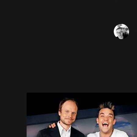
Suèd
Sé
Robbie était en Suède hier, 
Late Night With Luuk, pour u