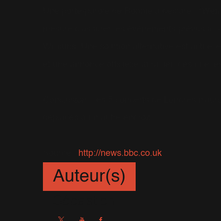
Une porte-parole de Robbie a déclaré : "Wemb
mesure d'assurer les événements prévus à l'a
Williams. Une solution alternative est actuell
et une annonce officielle aura lieu dès que le
Conclusion : les 5 concerts de Londres n'aur
déplacés à un autre endroit.
Source :
http://news.bbc.co.uk
Auteur(s)
Sébastien