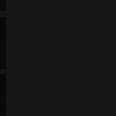
S
Il est interdit de fumer sur
scène !
15 Décembre 2006
Robbie en concert en
Australie
14 Décembre 2006