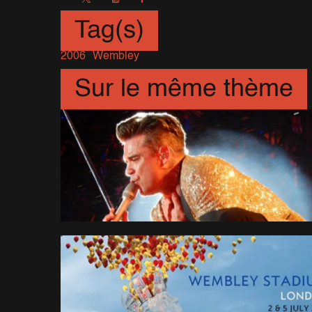
Tag(s)
2006
Wembley
Sur le même thème