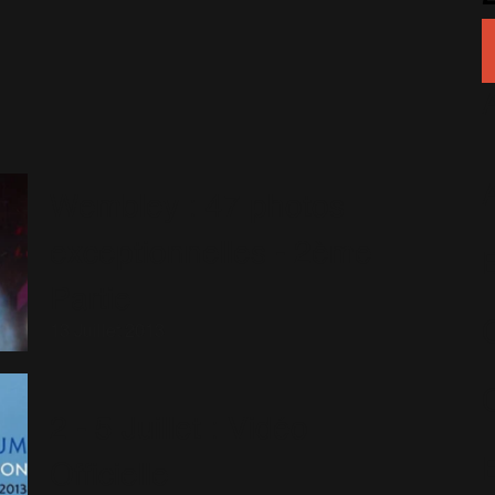
Wembley : 47 photos
exceptionnelles - 2ème
Partie
13 Juillet 2013
2 - 5 Juillet : Vidéo
Officielle