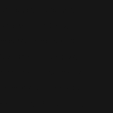
Famille
(30)
Farrell
(67)
Live
(263)
Live 8
(29)
Mode
(7)
Musique
(110)
Ouch!
(43)
Photos
(297)
Planning
(32)
Potins
(227)
Presse
(272)
Promo
(26)
Radio
(220)
Rumeurs
(12)