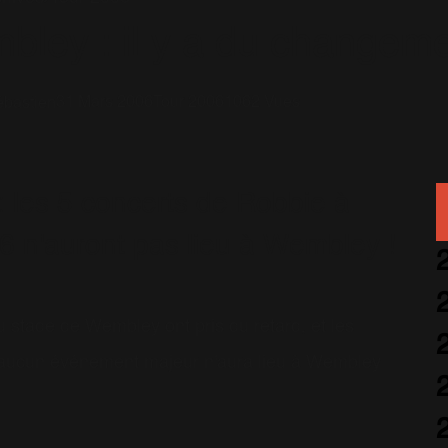
ley : il y a du changeme
31 Mars 2006
Tour 2006
1062 Vues
bastien
: les 5 concerts de Robbie à
n'auront pas lieu à Wembley !
u stade de Wembley ont pris du retard, et les
u'aucun événement majeur n'aura lieu à Wembley