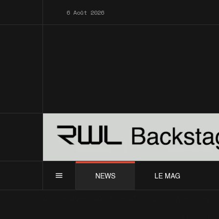
6 Août 2026
NEWS
LE MAG
Accueil
News
Archives
Tour 2006
Wembley : i
News
Ar