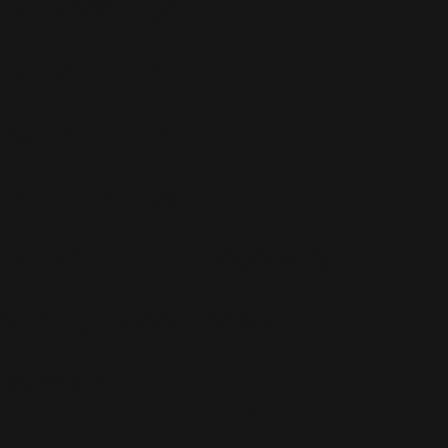
Tour 2006
(195)
Tour 2011
(141)
Tour 2013
(123)
Tour 2014
(136)
Tour 2015
(131)
Vidéos
(97)
We Sing Robbie Williams
(5)
Albums
(577)
Escapology
(77)
Greatest Hits
(29)