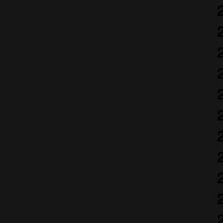
ley a annoncé aujourd'hui qu'ils ne sont pas en
utomne 2006, et ceci inclut les concerts de Robbie
ement étudiée pour les concerts qui étaient prévus,
s détails seront connus."
ont pas lieu à Wembley. Ils vont sûrement être