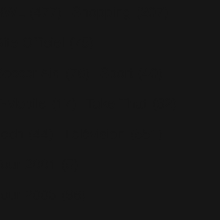
RWL
(477)
Shopping
(207)
ite Officiel
(75)
Soccer Aid
(76)
Sport
(40)
T-Mobile
(17)
Take That
(82)
Tech
(44)
Télévision
(551)
Tour 2001
(5)
Tour 2003
(96)