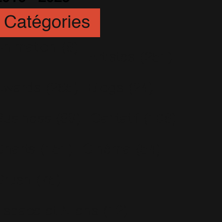
Catégories
Animation
(6)
Artistes
(251)
Awards
(265)
Blogs
(24)
Business
(89)
Caritatif
(106)
Charts
(151)
Cinéma
(54)
Crush
(75)
Espace et Aliens
(12)