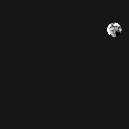
Wemb
Sé
La nouvelle vient de tomber 
Wembley en Septembre 2006 
En effet, comme vous le savez, les travaux a
dirigeants du stade ont annoncé ce matin q
d'ici la fin de l'année !