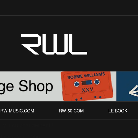
RWL
RW-MUSIC.COM
RW-50.COM
LE BOOK
l y a du changement !
chives
Tour 2006