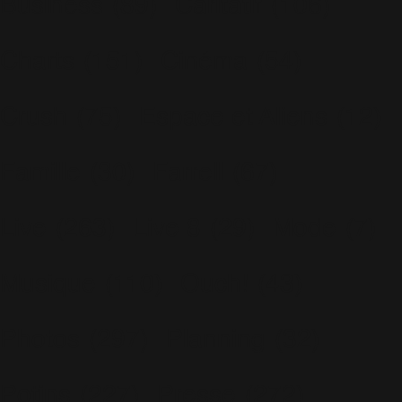
Business
(89)
Caritatif
(106)
Charts
(151)
Cinéma
(54)
Crush
(75)
Espace et Aliens
(12)
Famille
(30)
Farrell
(67)
Live
(263)
Live 8
(29)
Mode
(7)
Musique
(110)
Ouch!
(43)
Photos
(297)
Planning
(32)
Potins
(227)
Presse
(272)