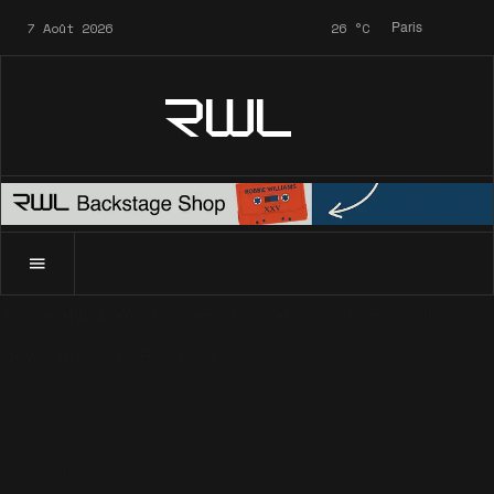
7 Août 2026
26
°C
Paris
RWL
Accueil
News
Archives
Planning
Exclusif : Promotion en
News
Archives
Planning
Exclusif : Promotion en
France