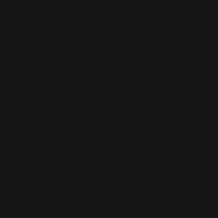
Promo
(26)
Radio
(220)
Rumeurs
(12)
RWL
(477)
Shopping
(207)
Site Officiel
(75)
Soccer Aid
(76)
Sport
(40)
T-Mobile
(17)
Take That
(82)
Tech
(44)
Télévision
(551)
Tour 2001
(5)
Tour 2003
(96)