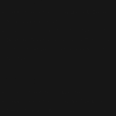
15 Octobre :
Robbie en couverture du magazine de McDonalds,
"ça se passe comme ça"
Début d'une campagne TV du 15 Octobre au 31
Décembre. Teaser sur les chaînes de TV françaises
du 15 au 17 octobre, suivi d'une publicité à partir du
18 octobre.
18 Octobre :
Bandeau Publicitaire dans Libération.
Robbie en couverture du magazine Tribu Move
10H50 - Tubissimo : M6. Diffusion d'un reportage sur