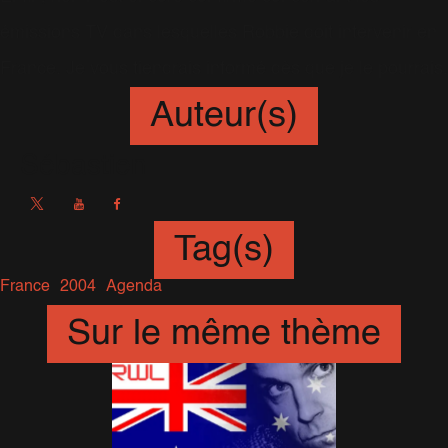
émissions TV dans lesquelles Robbie doit intervenir en
France. Je vous tiendrais informé dès que je le pourrais.
Auteur(s)
Sébastien
Tag(s)
France
2004
Agenda
Sur le même thème