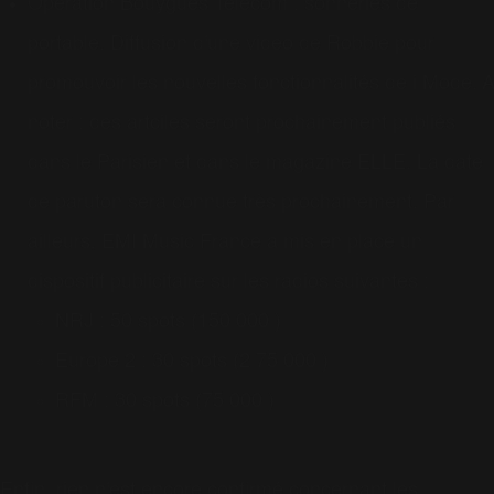
Opération Bouygues Telecom : sonneries de
portable. Diffusion d'une video de Robbie pour
promouvoir les nouvelles fonctionnalités de i Mode. A
noter : des artciles seront prochainement publiés
dans le Parisien et dans le magazine ELLE. La date
de paruton sera connue très prochainement. Par
ailleurs, EMI Music France a mis en place un
dispositif publicitaire sur les radios suivantes :
NRJ : 50 spots (150 000 )
Europe 2 : 30 spots (2 75 000 )
RFM : 30 spots (75 000 )
Enfin, rien n'est encore confirmé concernant les