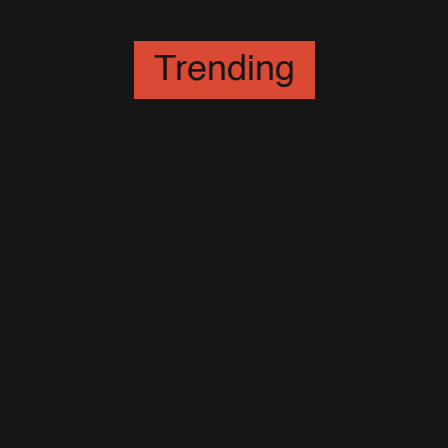
Robbie à Paris et en Europe
2 Décembre 2004
Trending
Dates importantes
10 Septembre 2003
Projets de Robbie
5 Mai 2003
Et c'est parti !!
22 Septembre 2004
Encore et toujours de la Promo !
30 Septembre 2004
Concert privé et planning