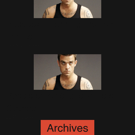
Rudebox : Planning Promo en
France !
5 Octobre 2006
Robbie en Amérique latine en
Octobre !
22 Mars 2006
Archives