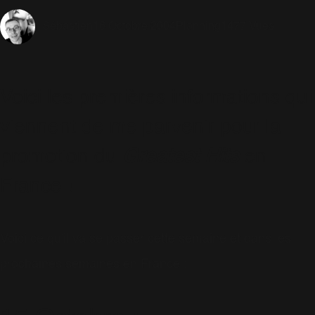
16 Octobre 2004
Planning
1477 Vues
Sébastien
Voici les premières informations qui
viennent de me parvenir pour la
promotion du
Greatest Hits
en
France !
Voici ce qu'il va se passer cette semaine et dans les
prochaines semaines en France :