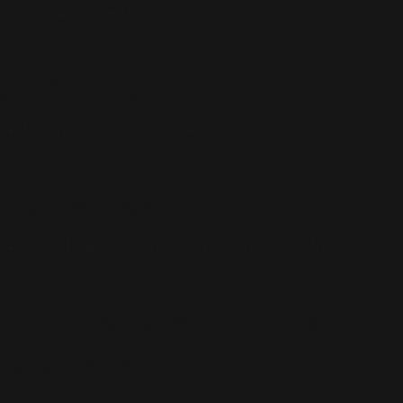
le Greatest Hits
20 Octobre :
Une page dans les inroks
23 Octobre :
Reportage sur Robbie dans Fan 2, sur M6
Du 15 Novembre au 30
Novembre :