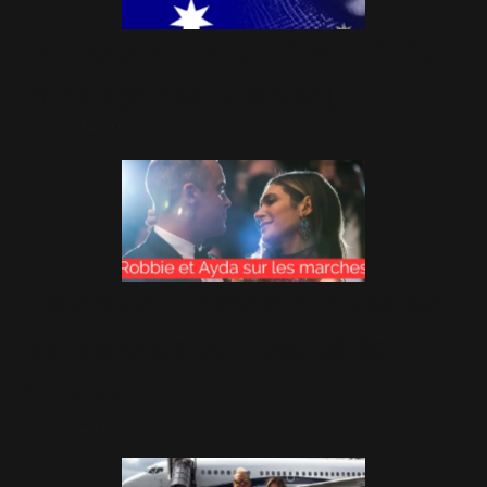
En Octobre, vivez Down Under !
[mois spécial Australie]
1 Octobre 2015
Historique : Robbie et Ayda sur
les marches du Festival de
Cannes!
17 Mai 2015