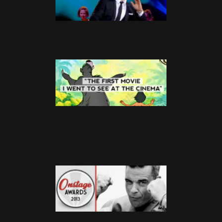
Go Gentle Live @ Les Inconnus
29 Décembre 2013
Le Livre de La Jungle, bientôt
au cinéma!
28 Décembre 2013
Nomination aux On Stage