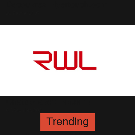
Découvrez Flyertouch.com
26 Février 2007
Chattez avec Robbie !
6 Décembre 2001
Trending