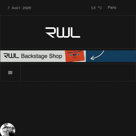
7 Août 2026
13
°C
Paris
RWL
Accueil
News
Archives
RWL
Rénovation du Juke-Box
News
Archives
RWL
Rénovation du Juke-Box
14 Avril 2013
RWL
2015 Vues
Sébastien