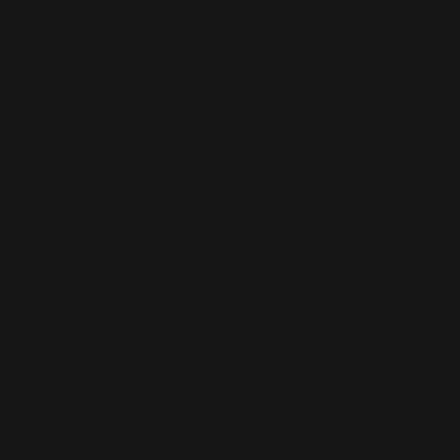
Shopping
(207)
Site Officiel
(75)
Soccer Aid
(76)
Sport
(40)
T-Mobile
(17)
Take That
(82)
Tech
(44)
Télévision
(551)
Tour 2001
(5)
Tour 2003
(96)
Tour 2006
(195)
Tour 2011
(141)
Tour 2013
(123)
Tour 2014
(136)