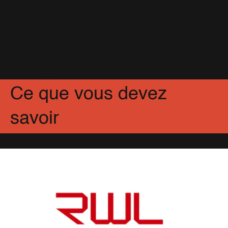
Playlist : 1997
4 Décembre 2015
The RWL Chistmas Show!
24 Décembre 2015
Partagez
Facebook
X
Pinterest
Ce que vous devez
savoir