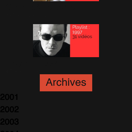
Clips : 6ème partie
19 Décembre 2015
Playlist : 1997
4 Décembre 2015
Archives
2001
2002
2003