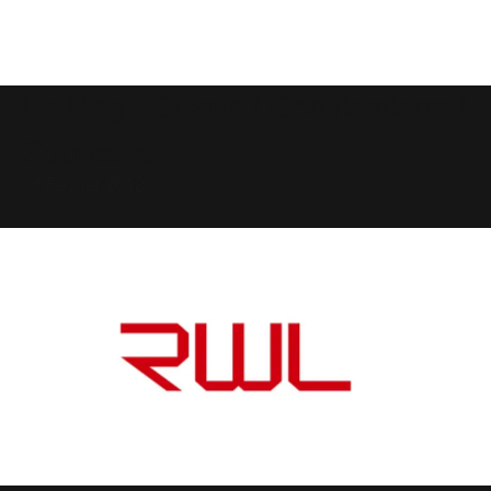
Le Mag : Charts / Certifications /
Sponsors
18 Février 2012