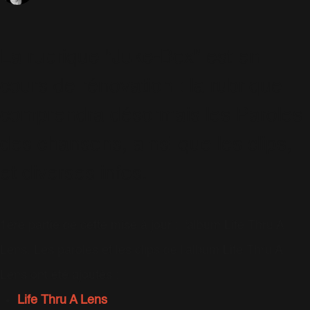
La rubrique "Juke-Box" est en
cours de rénovation : la rubrique
comprendra désormais les Paroles
des chansons, ainsi que les clips,
et diverses infos.
1ère partie de cette mise à jour : l'album Life Thru A
Lens. Les paroles et les clips de l'album Life Thru A
Lens ont été ajoutés :
Life Thru A Lens