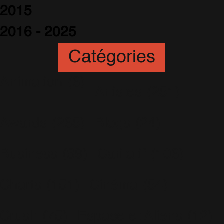
2015
2016 - 2025
Catégories
Animation
(6)
Artistes
(251)
Awards
(265)
Blogs
(24)
Business
(89)
Caritatif
(106)
Charts
(151)
Cinéma
(54)
Crush
(75)
Espace et Aliens
(12)