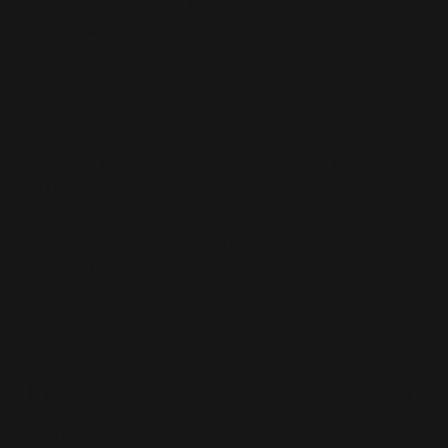
Résultats pour 2006
1 Janvier 2011
Setlists : 2ème Partie
5 Juillet 2014
Discographie : Mise a jour
14 Mars 2010
Sing When You're Winning
9 Juillet 2008
Mise à Jour Presse
14 Juin 2009
Juke-Box : I've Been Expecting
You