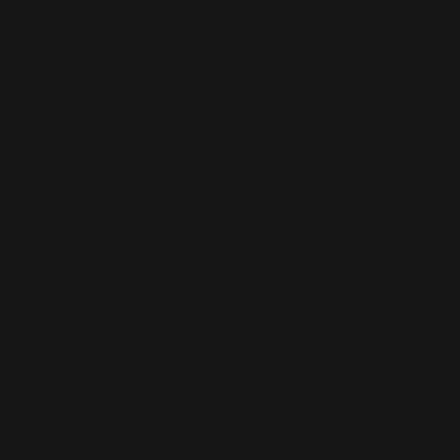
Famille
(30)
Farrell
(67)
Live
(263)
Live 8
(29)
Mode
(7)
Musique
(110)
Ouch!
(43)
Photos
(297)
Planning
(32)
Potins
(227)
Presse
(272)
Promo
(26)
Radio
(220)
Rumeurs
(12)
RWL
(477)