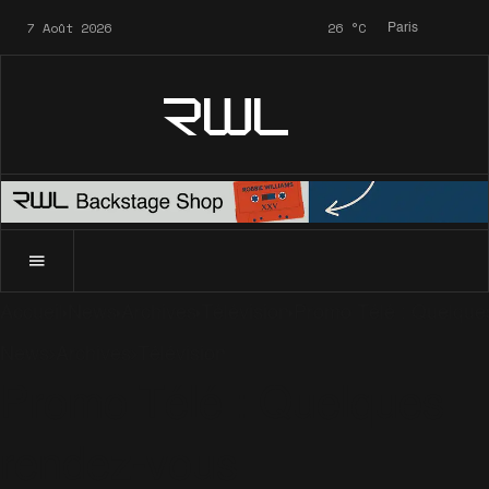
7 Août 2026
26
°C
Paris
RWL
Accueil
News
Archives
Télévision
Promo Télé : Quelque
News
Archives
Télévision
Promo Télé : Quelques
rendez-vous