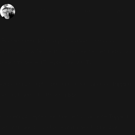
17 Septembre 2005
Télévision
1135 Vues
Sébastien
-Robbie a enregistré sa participation à l'émission
anglaise Ant & Dec le 16 Septembre dernier. L'émission
a été diffusée le 17 Septembre sur ITV.
-Vendredi 23 Septembre, une performance de Tripping
sera diffusée à TOTP sur la BBC.
-Samedi 24 Septembre, une performance de Tripping
sera diffusée sur la chaîne anglaise Channel 4 au