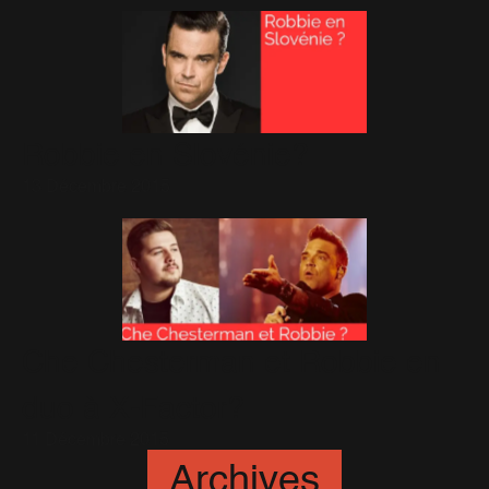
Robbie en Slovénie?
13 Décembre 2015
Che Chesterman et Robbie en
duo à X-Factor?
11 Décembre 2015
Archives