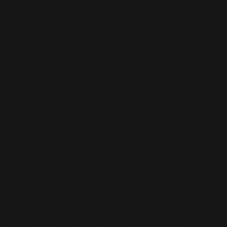
Potins
(227)
Presse
(272)
Promo
(26)
Radio
(220)
Rumeurs
(12)
RWL
(477)
Shopping
(207)
Site Officiel
(75)
Soccer Aid
(76)
Sport
(40)
T-Mobile
(17)
Take That
(82)
Tech
(44)
Télévision
(551)
Tour 2001
(5)
Tour 2003
(96)