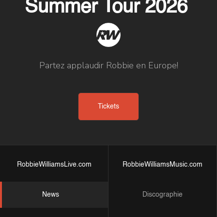
Summer Tour 2026
Partez applaudir Robbie en Europe!
Tickets
RobbieWilliamsLive.com
RobbieWilliamsMusic.com
News
Discographie