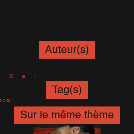
Royaume-Uni à 21H05 (heure anglaise).
-Robbie se rendra à l'émission allemande Wetten Dass
le 10 Décembre prochain.
Auteur(s)
Sébastien
Tag(s)
2005
Sur le même thème