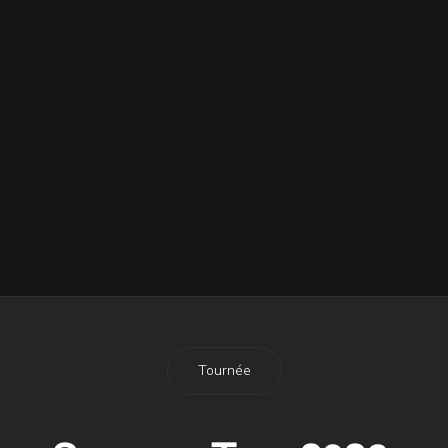
Nouvelle publicité Nikon en
France
25 Novembre 2011
Taratata en Janvier
13 Novembre 2009
Taratata : Les Vidéos
24 Janvier 2010
Tournée