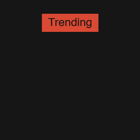
Interview à la BBC
9 Avril 2001
Trending
Robbie au Chris Moyles Show
25 Octobre 2011
Plus vite que la Musique le 23
Octobre
18 Octobre 2004
Le Sampler sur Plug RTL
25 Novembre 2009
Concours Robbie sur TEVA
5 Novembre 2005