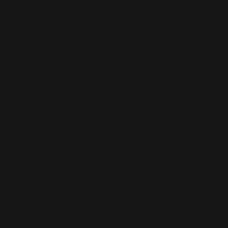
Business
(89)
Caritatif
(106)
Charts
(151)
Cinéma
(54)
Crush
(75)
Espace et Aliens
(12)
Famille
(30)
Farrell
(67)
Live
(263)
Live 8
(29)
Mode
(7)
Musique
(110)
Ouch!
(43)
Photos
(297)
Planning
(32)