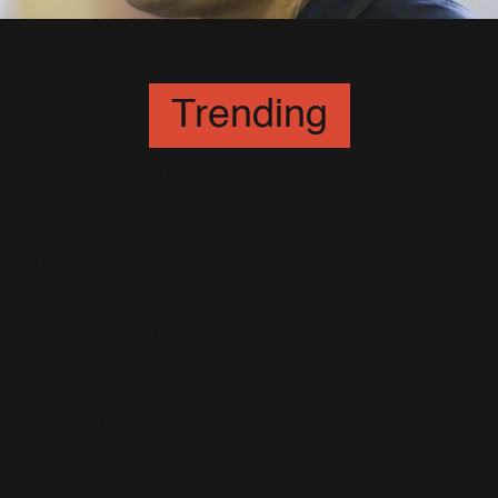
X-Factor : la vidéo
27 Octobre 2010
Trending
2 vidéos inédites
11 Octobre 2009
Interview Facebook : 3ème
Partie
22 Novembre 2013
Wembley : Vidéo
9 Mars 2013
Nouvelle Interview