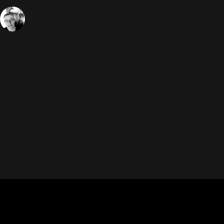
22 Décembre 2012
Vidéos
1562 Vues
Sébastien
Cerise FM vous fait gagner des
places pour aller voir Robbie en
concert à Wembley durant l'été
2013 !
Regardez la vidéo !