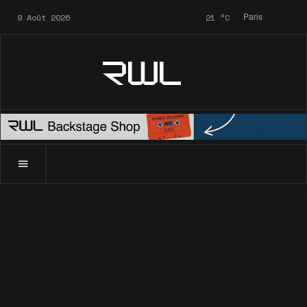
9 Août 2026
21
°C
Paris
RWL
Accueil
News
Archives
Vidéos
Gagnez des places avec 
News
Archives
Vidéos
Gagnez des places avec
Cerise FM