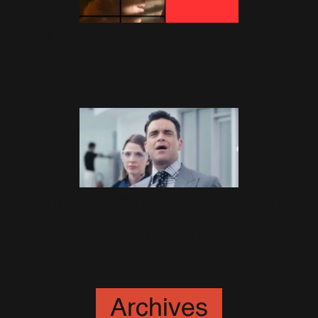
Exclusif - Playlist : les Backdrop
Vidéos
9 Novembre 2015
Malgré la tempête, Volkswagen
poursuit sa campagne avec
Robbie Williams
23 Octobre 2015
Archives