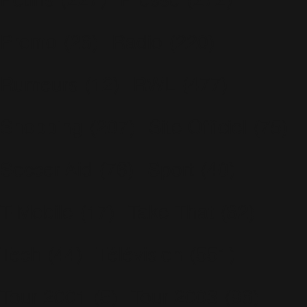
Potins
(227)
Presse
(272)
Promo
(26)
Radio
(220)
Rumeurs
(12)
RWL
(477)
Shopping
(207)
Site Officiel
(75)
Soccer Aid
(76)
Sport
(40)
T-Mobile
(17)
Take That
(82)
Tech
(44)
Télévision
(551)
Tour 2001
(5)
Tour 2003
(96)