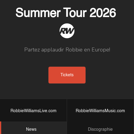
Summer Tour 2026
Partez applaudir Robbie en Europe!
Tickets
RobbieWilliamsLive.com
RobbieWilliamsMusic.com
News
Discographie