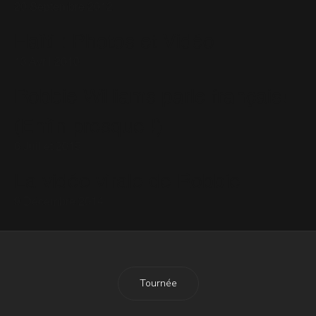
20 Septembre 2012
Haïti : Photos et Vidéo
13 Avril 2010
Robbie Williams parle français!
(Enfin presque !)
6 Juillet 2015
La vidéo virale de Robbie
9 Décembre 2014
Tournée