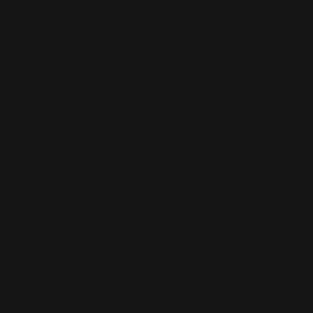
Business
(89)
Caritatif
(106)
Charts
(151)
Cinéma
(54)
Crush
(75)
Espace et Aliens
(12)
Famille
(30)
Farrell
(67)
Live
(263)
Live 8
(29)
Mode
(7)
Musique
(110)
Ouch!
(43)
Photos
(297)
Planning
(32)